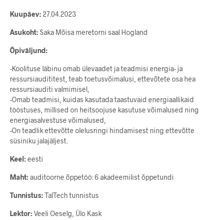
Kuupäev:
27.04.2023
Asukoht:
Saka Mõisa meretorni saal Hogland
Õpiväljund:
-Koolituse läbinu omab ülevaadet ja teadmisi energia- ja
ressursiaudititest, teab toetusvõimalusi, ettevõtete osa hea
ressursiauditi valmimisel,
-Omab teadmisi, kuidas kasutada taastuvaid energiaallikaid
tööstuses, millised on heitsoojuse kasutuse võimalused ning
energiasalvestuse võimalused,
-On teadlik ettevõtte olelusringi hindamisest ning ettevõtte
süsiniku jalajäljest.
Keel:
eesti
Maht:
auditoorne õppetöö: 6 akadeemilist õppetundi
Tunnistus:
TalTech tunnistus
Lektor:
Veeli Oeselg, Ülo Kask