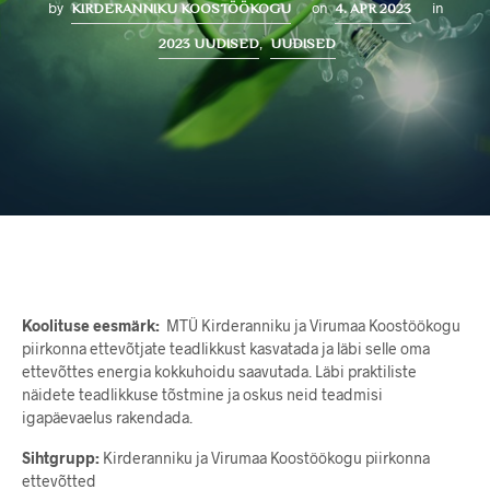
by
on
in
KIRDERANNIKU KOOSTÖÖKOGU
4. APR 2023
,
2023 UUDISED
UUDISED
Koolituse eesmärk:
MTÜ Kirderanniku ja Virumaa Koostöökogu
piirkonna ettevõtjate teadlikkust kasvatada ja läbi selle oma
ettevõttes energia kokkuhoidu saavutada. Läbi praktiliste
näidete teadlikkuse tõstmine ja oskus neid teadmisi
igapäevaelus rakendada.
Sihtgrupp:
Kirderanniku ja Virumaa Koostöökogu piirkonna
ettevõtted