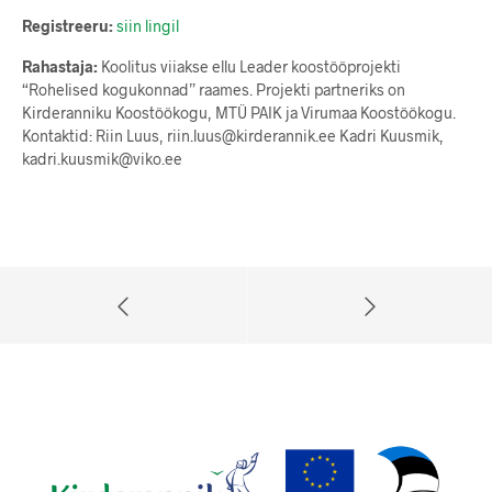
Registreeru:
siin lingil
Rahastaja:
Koolitus viiakse ellu Leader koostööprojekti
“Rohelised kogukonnad” raames. Projekti partneriks on
Kirderanniku Koostöökogu, MTÜ PAIK ja Virumaa Koostöökogu.
Kontaktid: Riin Luus, riin.luus@kirderannik.ee Kadri Kuusmik,
kadri.kuusmik@viko.ee