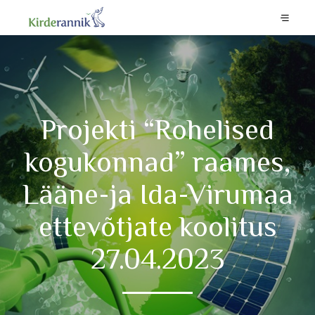
Projekti “Rohelised
kogukonnad” raames,
Lääne-ja Ida-Virumaa
ettevõtjate koolitus
27.04.2023